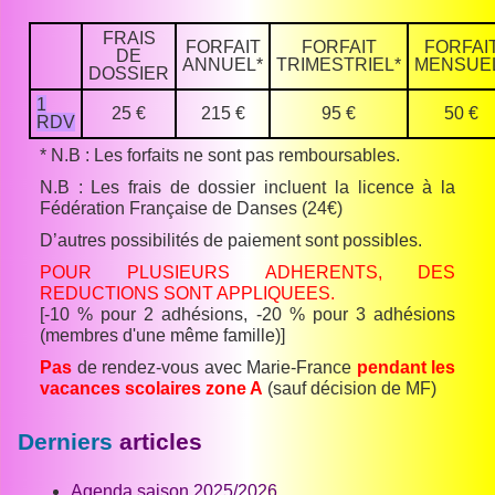
FRAIS
FORFAIT
FORFAIT
FORFAI
DE
ANNUEL*
TRIMESTRIEL*
MENSUE
DOSSIER
1
25 €
215 €
95 €
50 €
RDV
* N.B : Les forfaits ne sont pas remboursables.
N.B : Les frais de dossier incluent la licence à la
Fédération Française de Danses (24€)
D’autres possibilités de paiement sont possibles.
POUR PLUSIEURS ADHERENTS, DES
REDUCTIONS SONT APPLIQUEES.
[-10 % pour 2 adhésions, -20 % pour 3 adhésions
(membres d'une même famille)]
Pas
de rendez-vous avec Marie-France
pendant les
vacances scolaires zone A
(sauf décision de MF)
Derniers
articles
Agenda saison 2025/2026